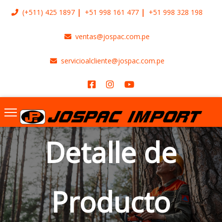
(+511)
425 1897
+51 998 161 477
+51 998 328 198
ventas@jospac.com.pe
servicioalcliente@jospac.com.pe
Detalle de
Producto