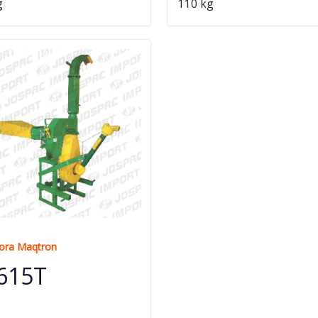
g
110 kg
ora Maqtron
615T