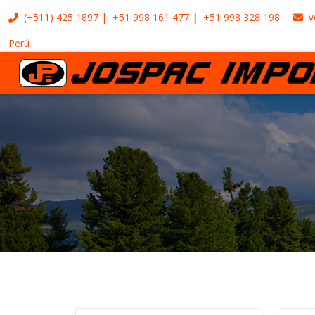
(+511)
425 1897
+51 998 161 477
+51 998 328 198
v
Perú