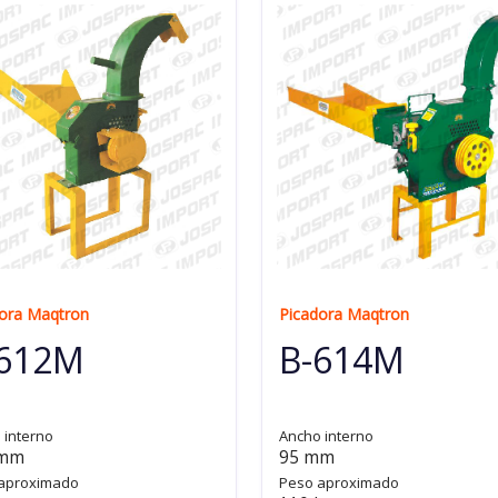
ora Maqtron
Picadora Maqtron
-612M
B-614M
 interno
Ancho interno
 mm
95 mm
aproximado
Peso aproximado