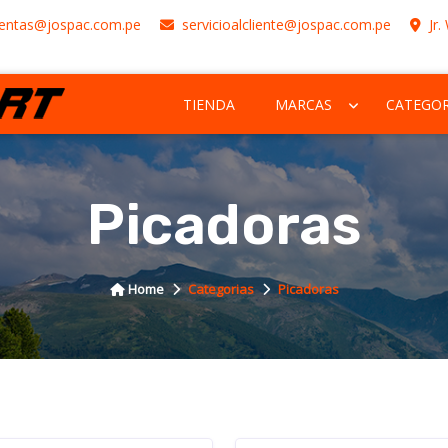
entas@jospac.com.pe
servicioalcliente@jospac.com.pe
Jr.
TIENDA
MARCAS
CATEGOR
Picadoras
Home
Categorias
Picadoras