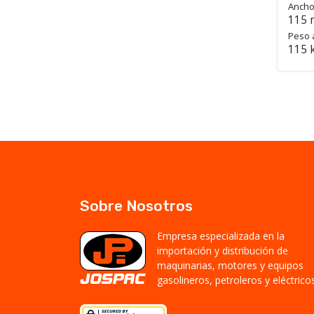
Ancho
115
Peso 
115 
Sobre Nosotros
Empresa especializada en la
importación y distribución de
maquinarias, motores y equipos
gasolineros, petroleros y eléctricos