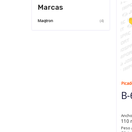
Marcas
Maqtron
(4)
Picad
B
Ancho
110
Peso 