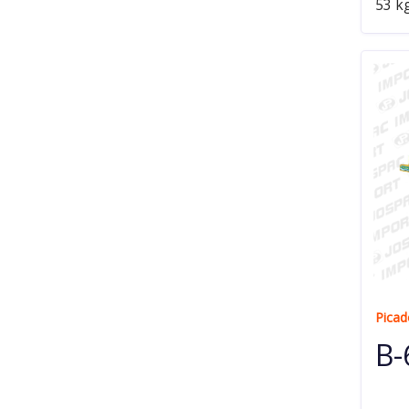
53 k
Picad
B-