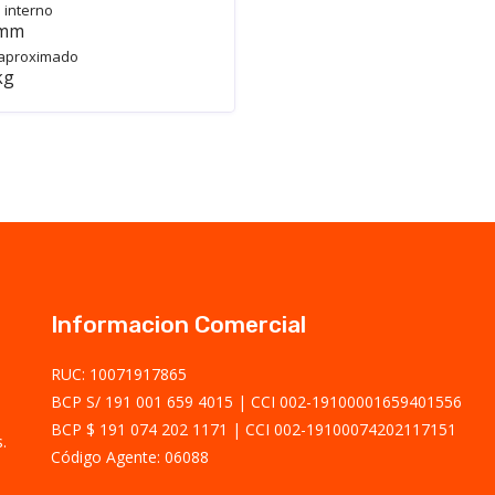
 interno
 mm
aproximado
kg
Informacion Comercial
RUC: 10071917865
BCP S/ 191 001 659 4015
CCI 002-19100001659401556
BCP $ 191 074 202 1171
CCI 002-19100074202117151
.
Código Agente: 06088