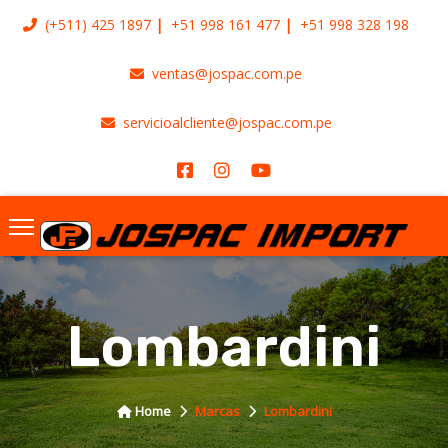
(+511)
425 1897
+51 998 161 477
+51 998 328 198
ventas@jospac.com.pe
servicioalcliente@jospac.com.pe
Lombardini
Home
Marcas
Lombardini