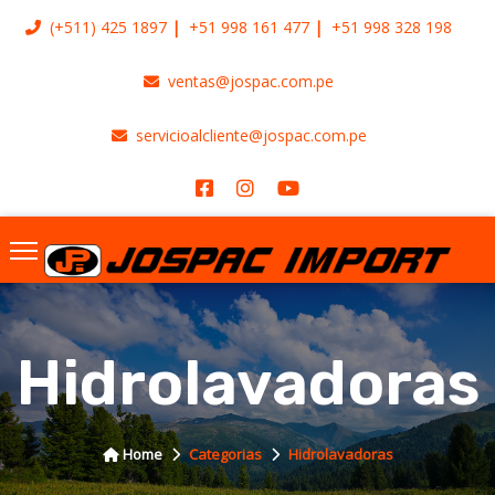
(+511)
425 1897
+51 998 161 477
+51 998 328 198
ventas@jospac.com.pe
servicioalcliente@jospac.com.pe
Hidrolavadoras
Home
Categorias
Hidrolavadoras