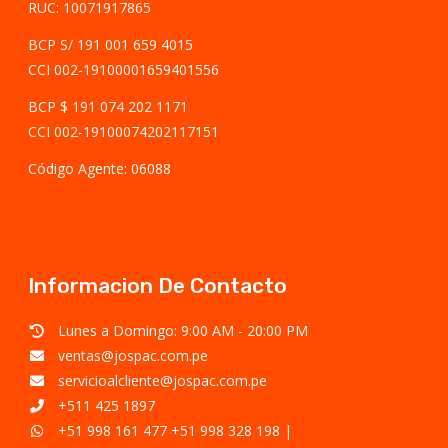
RUC: 10071917865
BCP S/ 191 001 659 4015
CCI 002-19100001659401556
BCP $ 191 074 202 1171
CCI 002-19100074202117151
Código Agente: 06088
Informacion De Contacto
Lunes a Domingo: 9:00 AM - 20:00 PM
ventas@jospac.com.pe
servicioalcliente@jospac.com.pe
+511 425 1897
+51 998 161 477
+51 998 328 198
|