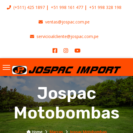
(+511)
425 1897
+51 998 161 477
+51 998 328 198
ventas@jospac.com.pe
servicioalcliente@jospac.com.pe
Jospac
Motobombas
Home
Marcas
Jospac Motobombas