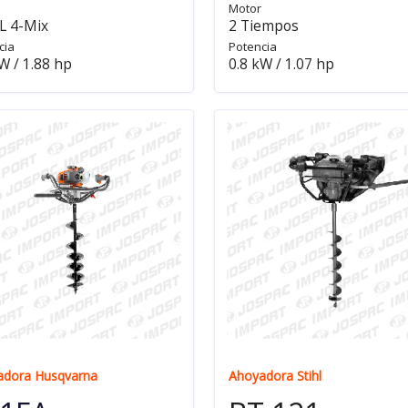
Motor
L 4-Mix
2 Tiempos
cia
Potencia
W / 1.88 hp
0.8 kW / 1.07 hp
adora Husqvarna
Ahoyadora Stihl