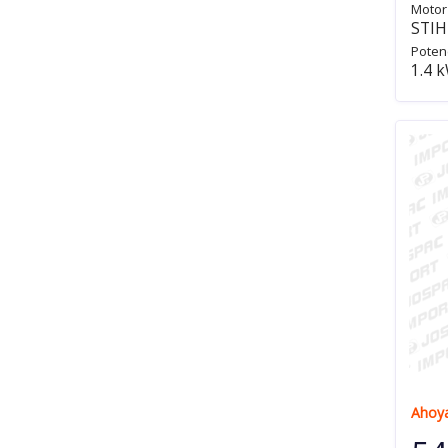
Motor
STIH
Poten
1.4 k
Ahoy