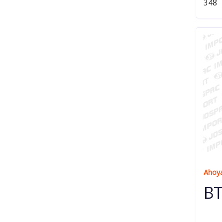
348
Ahoya
BT