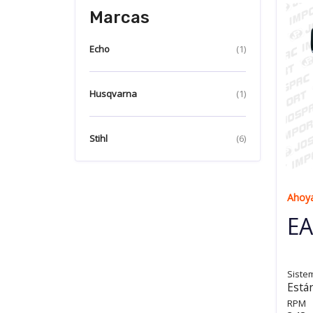
Marcas
Echo
(1)
Husqvarna
(1)
Stihl
(6)
Ahoy
EA
Siste
Está
RPM