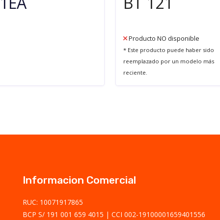
1EA
BT 121
Producto NO disponible
* Este producto puede haber sido
reemplazado por un modelo más
reciente.
Informacion Comercial
RUC: 10071917865
BCP S/ 191 001 659 4015
CCI 002-19100001659401556