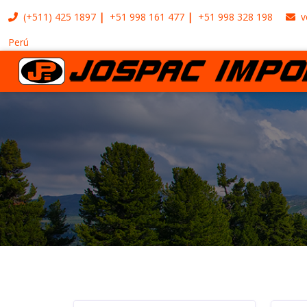
(+511)
425 1897
+51 998 161 477
+51 998 328 198
v
Perú