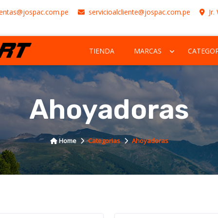
entas@jospac.com.pe
servicioalcliente@jospac.com.pe
Jr.
TIENDA
MARCAS
CATEGOR
Ahoyadoras
Home
Categorias
Ahoyadoras