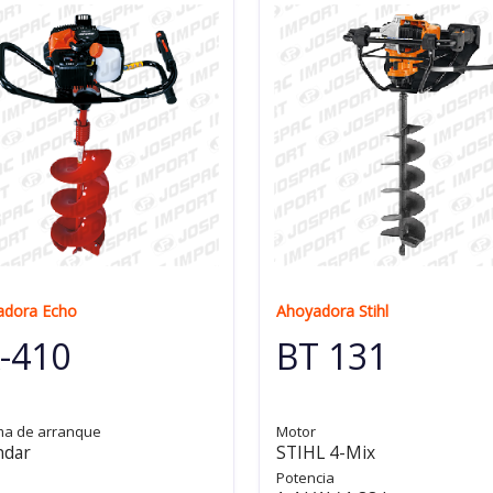
adora Echo
Ahoyadora Stihl
-410
BT 131
ma de arranque
Motor
ndar
STIHL 4-Mix
Potencia