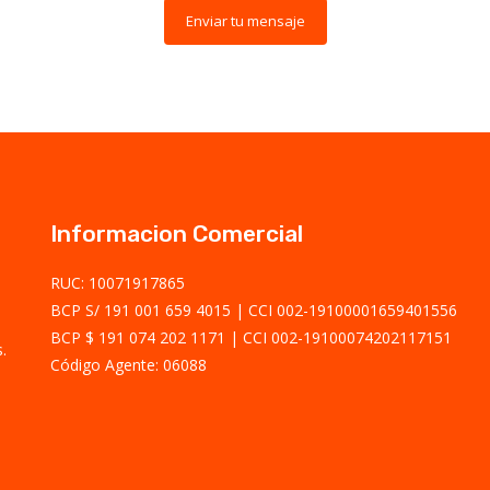
Enviar tu mensaje
Informacion Comercial
RUC: 10071917865
BCP S/ 191 001 659 4015
CCI 002-19100001659401556
BCP $ 191 074 202 1171
CCI 002-19100074202117151
.
Código Agente: 06088