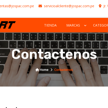
entas@jospac.com.pe
servicioalcliente@jospac.com.pe
Jr.
TIENDA
MARCAS
CATEGOR
Contactenos
Home
Contactenos