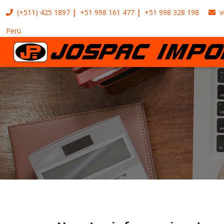
(+511)
425 1897
+51 998 161 477
+51 998 328 198
v
Perú