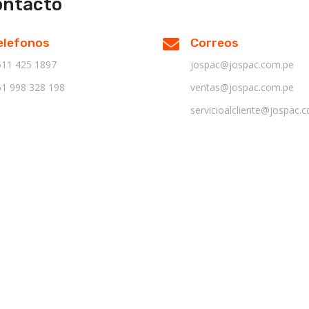
ontacto
elefonos
Correos
11 425 1897
jospac@jospac.com.pe
1 998 328 198
ventas@jospac.com.pe
servicioalcliente@jospac.