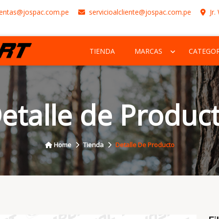
entas@jospac.com.pe
servicioalcliente@jospac.com.pe
Jr.
TIENDA
MARCAS
CATEGOR
etalle de Produc
Home
Tienda
Detalle De Producto