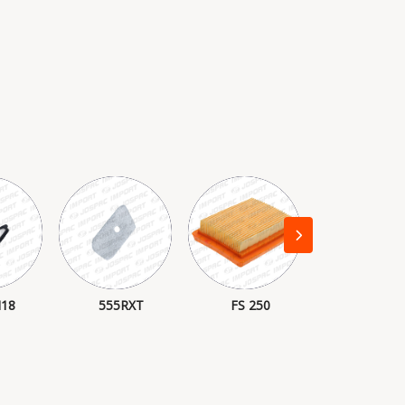
18
555RXT
FS 250
372XP