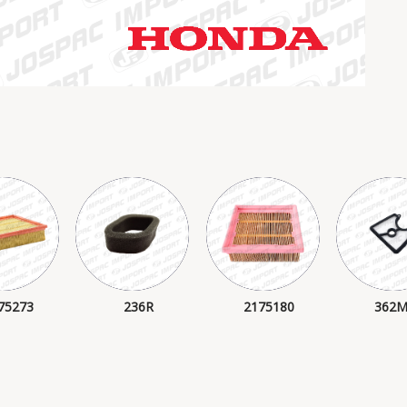
75273
236R
2175180
362M