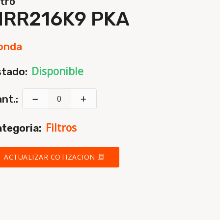
ltro
HRR216K9 PKA
onda
Disponible
stado:
nt.:
Filtros
tegoria:
ACTUALIZAR COTIZACION