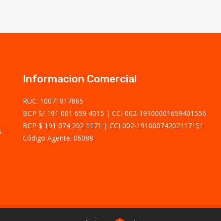
Informacion Comercial
RUC: 10071917865
BCP S/ 191 001 659 4015
CCI 002-19100001659401556
BCP $ 191 074 202 1171
CCI 002-19100074202117151
.
Código Agente: 06088