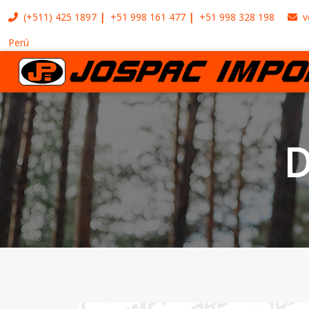
(+511)
425 1897
+51 998 161 477
+51 998 328 198
v
Perú
D