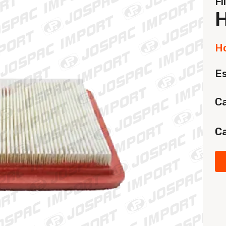
Fi
H
E
Ca
Ca