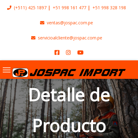
(+511)
425 1897
+51 998 161 477
+51 998 328 198
ventas@jospac.com.pe
servicioalcliente@jospac.com.pe
Detalle de
Producto