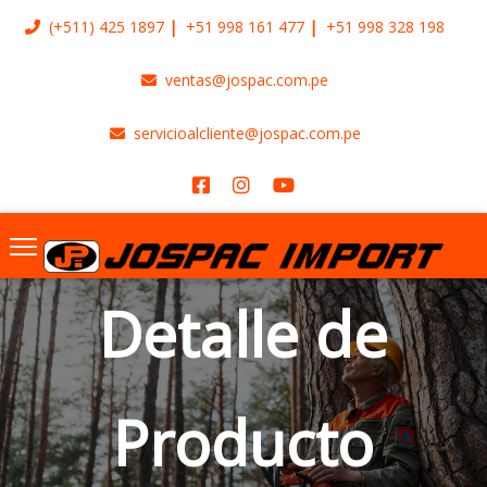
(+511)
425 1897
+51 998 161 477
+51 998 328 198
ventas@jospac.com.pe
servicioalcliente@jospac.com.pe
Detalle de
Producto