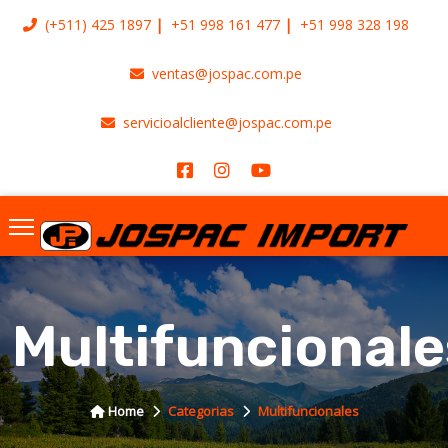
(+511)
425 1897
+51 998 161 477
+51 998 328 198
ventas@jospac.com.pe
servicioalcliente@jospac.com.pe
Multifuncionale
Home
Categorias
Multifuncionales