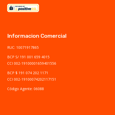
Informacion Comercial
RUC: 10071917865
BCP S/ 191 001 659 4015
CCI 002-19100001659401556
BCP $ 191 074 202 1171
CCI 002-19100074202117151
Código Agente: 06088