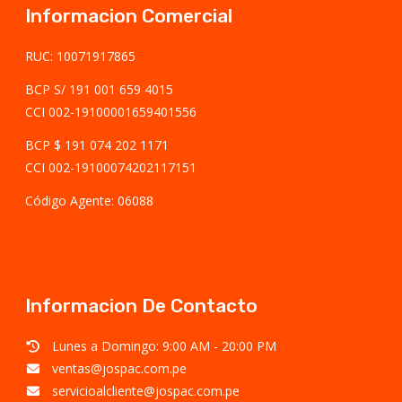
Informacion Comercial
RUC: 10071917865
BCP S/ 191 001 659 4015
CCI 002-19100001659401556
BCP $ 191 074 202 1171
CCI 002-19100074202117151
Código Agente: 06088
Informacion De Contacto
Lunes a Domingo: 9:00 AM - 20:00 PM
ventas@jospac.com.pe
servicioalcliente@jospac.com.pe