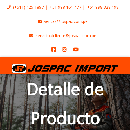
(+511)
425 1897
+51 998 161 477
+51 998 328 198
ventas@jospac.com.pe
servicioalcliente@jospac.com.pe
Detalle de
Producto