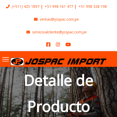
(+511)
425 1897
+51 998 161 477
+51 998 328 198
ventas@jospac.com.pe
servicioalcliente@jospac.com.pe
Detalle de
Producto