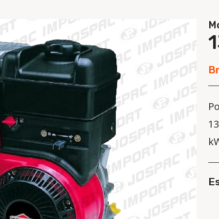
M
Br
Po
13
k
E