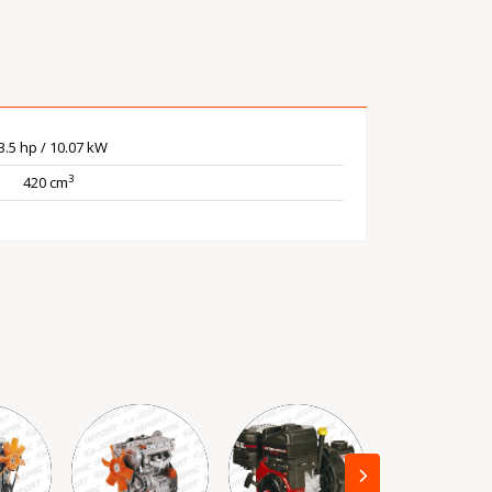
3.5 hp / 10.07 kW
3
420 cm