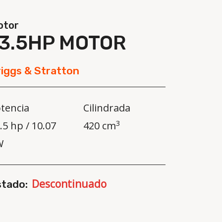
otor
13.5HP MOTOR
iggs & Stratton
tencia
Cilindrada
3
.5 hp / 10.07
420 cm
W
Descontinuado
stado: