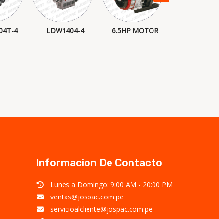
04T-4
LDW1404-4
6.5HP MOTOR
LDW-2204
Informacion De Contacto
Lunes a Domingo: 9:00 AM - 20:00 PM
ventas@jospac.com.pe
servicioalcliente@jospac.com.pe