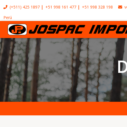
(+511)
425 1897
+51 998 161 477
+51 998 328 198
v
Perú
D