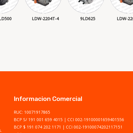
LD500
LDW-2204T-4
9LD625
LDW-22
Informacion Comercial
RUC: 10071917865
BCP S/ 191 001 659 4015
CCI 002-19100001659401556
BCP $ 191 074 202 1171
CCI 002-19100074202117151
.