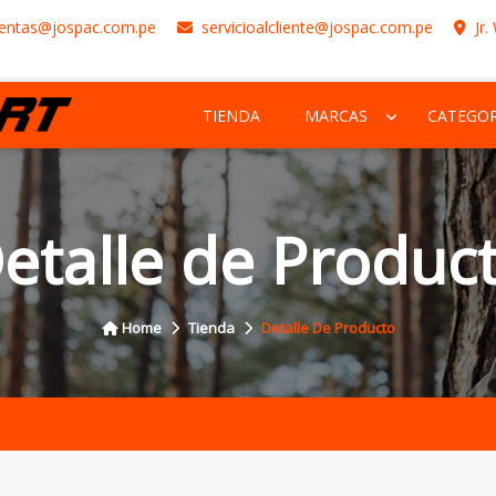
entas@jospac.com.pe
servicioalcliente@jospac.com.pe
Jr.
TIENDA
MARCAS
CATEGOR
etalle de Produc
Home
Tienda
Detalle De Producto