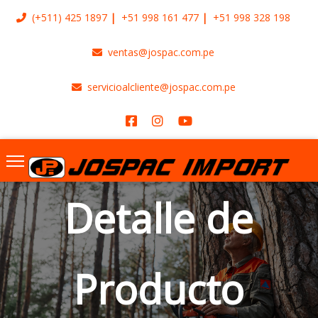
(+511)
425 1897
+51 998 161 477
+51 998 328 198
ventas@jospac.com.pe
servicioalcliente@jospac.com.pe
Detalle de
Producto