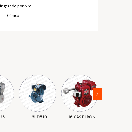
frigerado por Aire
Cónico
25
3LD510
16 CAST IRON
6.5HP MO