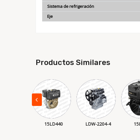
Sistema de refrigeración
Eje
Productos Similares
.5HP MOTOR
15LD440
LDW-2204-4
15