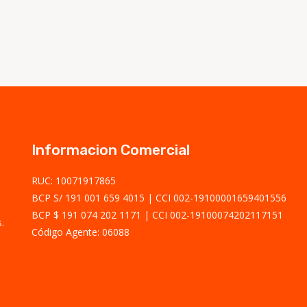
Informacion Comercial
RUC: 10071917865
BCP S/ 191 001 659 4015
CCI 002-19100001659401556
BCP $ 191 074 202 1171
CCI 002-19100074202117151
.
Código Agente: 06088