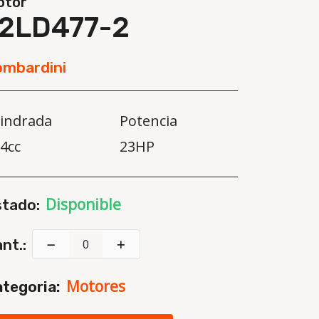
otor
12LD477-2
ombardini
lindrada
Potencia
4cc
23HP
Disponible
stado:
nt.:
Motores
tegoria: