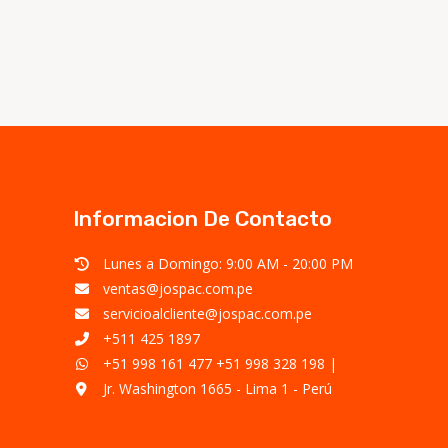
Informacion De Contacto
Lunes a Domingo: 9:00 AM - 20:00 PM
ventas@jospac.com.pe
servicioalcliente@jospac.com.pe
+511 425 1897
+51 998 161 477
+51 998 328 198
|
Jr. Washington 1665 - Lima 1 - Perú