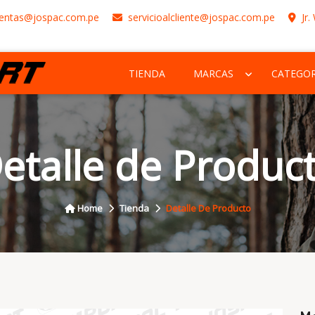
entas@jospac.com.pe
servicioalcliente@jospac.com.pe
Jr.
TIENDA
MARCAS
CATEGOR
etalle de Produc
Home
Tienda
Detalle De Producto