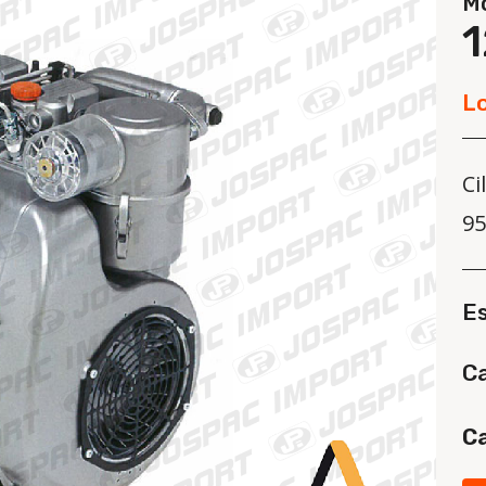
M
L
Ci
95
E
Ca
Ca