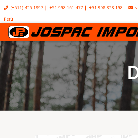
(+511)
425 1897
+51 998 161 477
+51 998 328 198
v
Perú
D