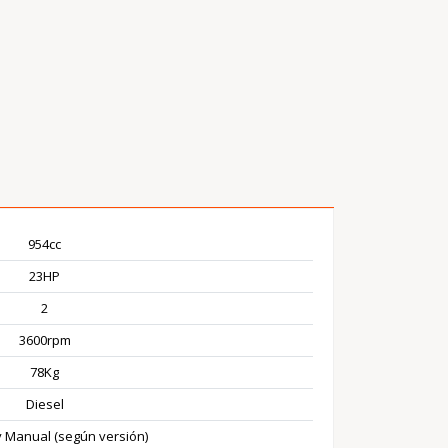
954cc
23HP
2
3600rpm
78Kg
Diesel
 y Manual (según versión)