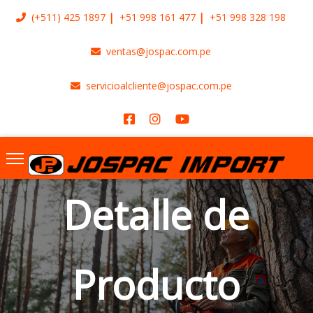
(+511)
425 1897
+51 998 161 477
+51 998 328 198
ventas@jospac.com.pe
servicioalcliente@jospac.com.pe
Detalle de
Producto