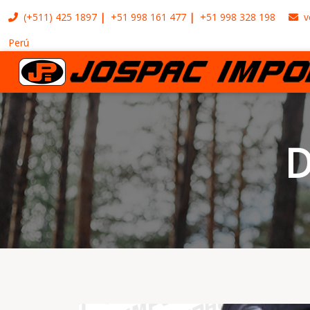
(+511)
425 1897
+51 998 161 477
+51 998 328 198
v
Perú
D