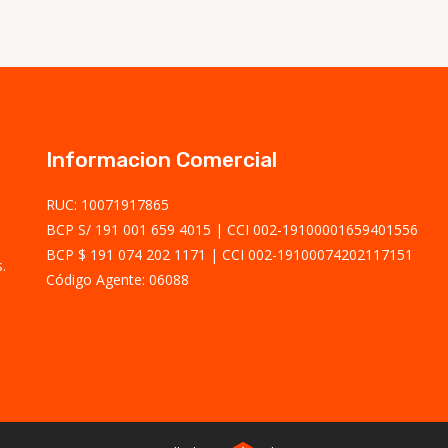
Informacion Comercial
RUC: 10071917865
BCP S/ 191 001 659 4015
CCI 002-19100001659401556
BCP $ 191 074 202 1171
CCI 002-19100074202117151
.
Código Agente: 06088