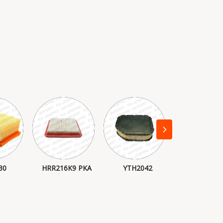
30
HRR216K9 PKA
YTH2042
FS 250