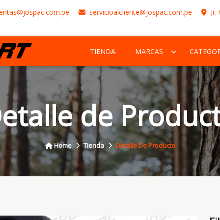
entas@jospac.com.pe
servicioalcliente@jospac.com.pe
Jr.
TIENDA
MARCAS
CATEGOR
etalle de Produc
Home
Tienda
Detalle De Producto