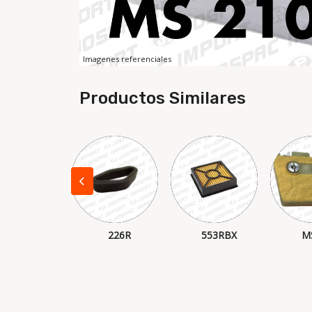
Imagenes referenciales
Productos Similares
5496110
226R
553RBX
M