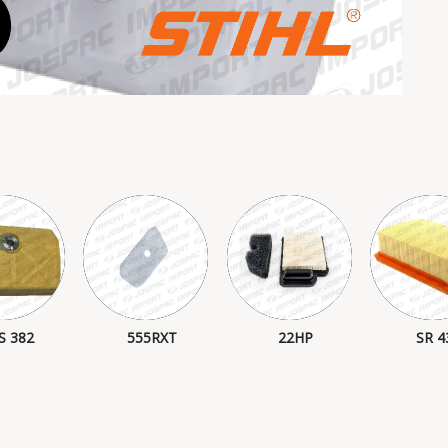
S 382
555RXT
22HP
SR 4