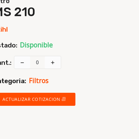
ltro
MS 210
ihl
Disponible
stado:
nt.:
Filtros
tegoria:
ACTUALIZAR COTIZACION