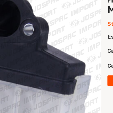
Fi
St
E
Ca
Ca