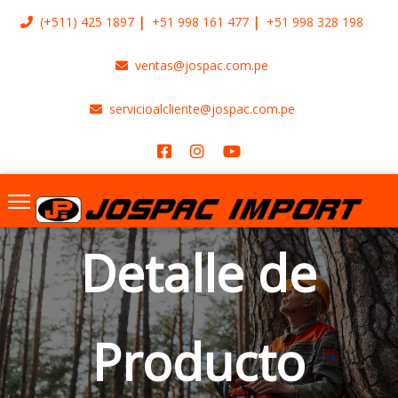
(+511)
425 1897
+51 998 161 477
+51 998 328 198
ventas@jospac.com.pe
servicioalcliente@jospac.com.pe
Detalle de
Producto