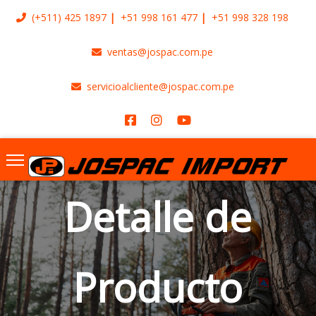
(+511)
425 1897
+51 998 161 477
+51 998 328 198
ventas@jospac.com.pe
servicioalcliente@jospac.com.pe
Detalle de
Producto