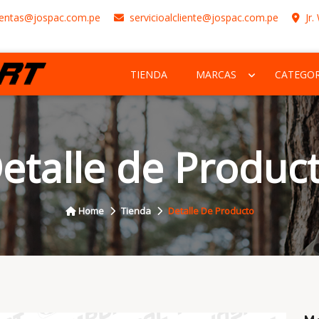
entas@jospac.com.pe
servicioalcliente@jospac.com.pe
Jr.
TIENDA
MARCAS
CATEGOR
etalle de Produc
Home
Tienda
Detalle De Producto