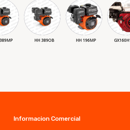
 389MP
HH 389OB
HH 196MP
GX160H
Informacion Comercial