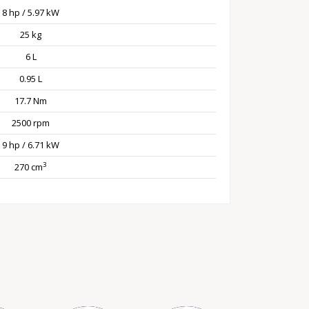
8 hp / 5.97 kW
25 kg
6 L
0.95 L
17.7 Nm
2500 rpm
9 hp / 6.71 kW
3
270 cm