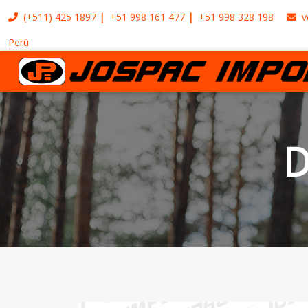
(+511)
425 1897
+51 998 161 477
+51 998 328 198
v
Perú
D