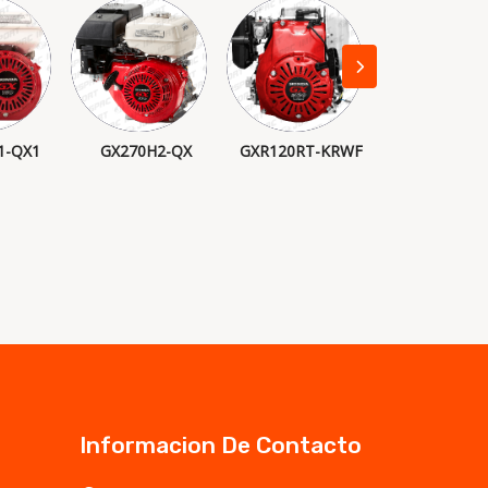
1-QX1
GX270H2-QX
GXR120RT-KRWF
HH 212O
Informacion De Contacto