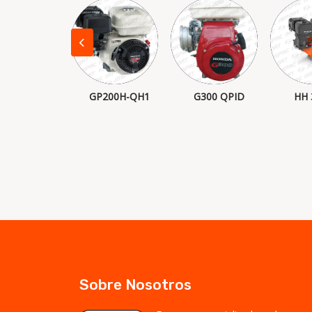
HD775
GP200H-QH1
G300 QPID
HH
Sobre Nosotros