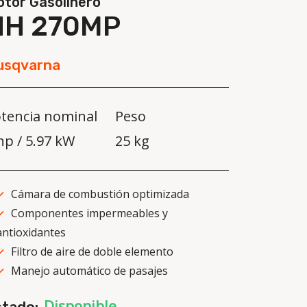
tor Gasolinero
HH 270MP
usqvarna
tencia nominal
Peso
hp / 5.97 kW
25 kg
Cámara de combustión optimizada
Componentes impermeables y
antioxidantes
Filtro de aire de doble elemento
Manejo automático de pasajes
Disponible
stado: