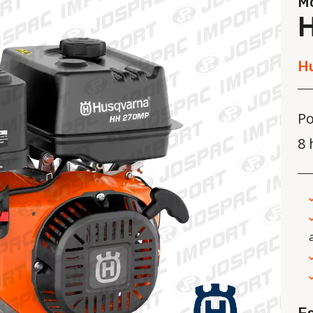
Mo
H
Po
8 
E