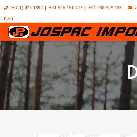
(+511)
425 1897
+51 998 161 477
+51 998 328 198
v
Perú
D