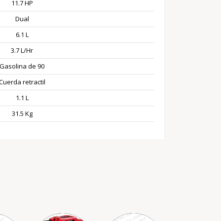
11.7 HP
Dual
6.1 L
3.7 L/Hr
Gasolina de 90
Cuerda retractil
1.1 L
31.5 Kg