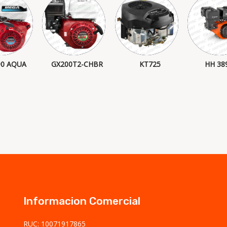
90 AQUA
GX200T2-CHBR
KT725
HH 38
Informacion Comercial
RUC: 10071917865