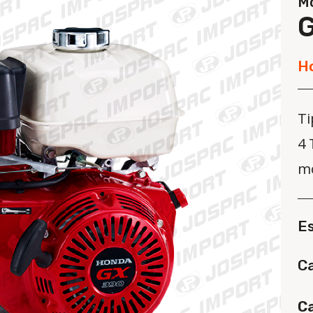
Mo
H
Ti
4 
mo
E
Ca
Ca