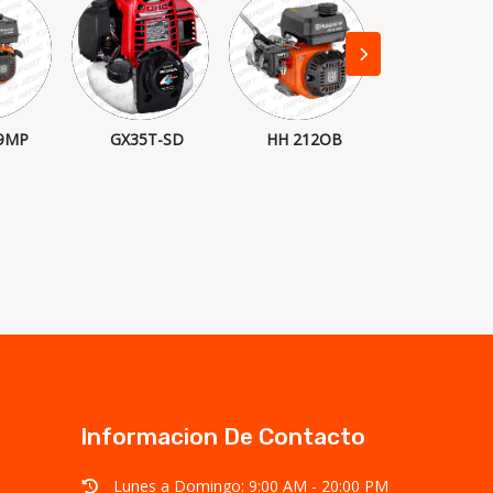
9MP
GX35T-SD
HH 212OB
G300 QP
Informacion De Contacto
Lunes a Domingo: 9:00 AM - 20:00 PM