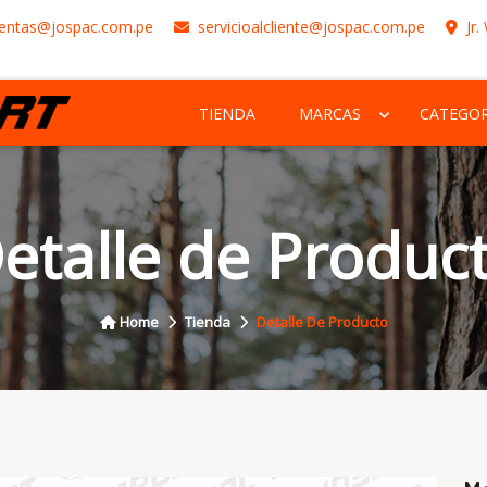
entas@jospac.com.pe
servicioalcliente@jospac.com.pe
Jr.
TIENDA
MARCAS
CATEGOR
etalle de Produc
Home
Tienda
Detalle De Producto