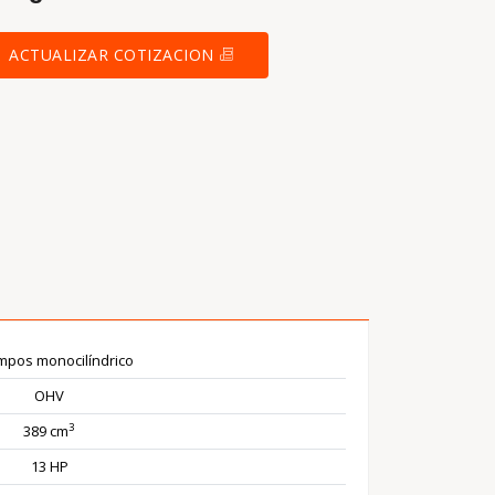
ACTUALIZAR COTIZACION
mpos monocilíndrico
OHV
3
389 cm
13 HP