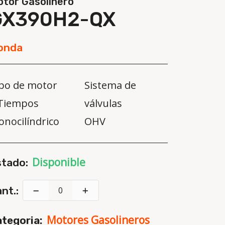
tor Gasolinero
GX390H2-QX
onda
po de motor
Sistema de
Tiempos
válvulas
nocilíndrico
OHV
Disponible
stado:
nt.:
Motores Gasolineros
tegoria: