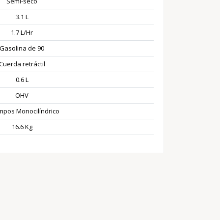
Semi-seco
3.1 L
1.7 L/Hr
Gasolina de 90
Cuerda retráctil
0.6 L
OHV
mpos Monocilíndrico
16.6 Kg