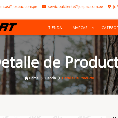
entas@jospac.com.pe
servicioalcliente@jospac.com.pe
Jr.
TIENDA
MARCAS
CATEGOR
etalle de Produc
Home
Tienda
Detalle De Producto