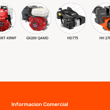
0RT-KRWF
GX200 QAMD
HD775
HH 27
Informacion Comercial