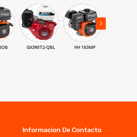
0OB
GX390T2-QBL
HH 163MP
GX200 AQ
Informacion De Contacto