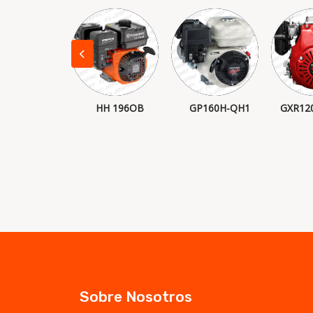
P200H-QH1
HH 196OB
GP160H-QH1
GXR12
Sobre Nosotros