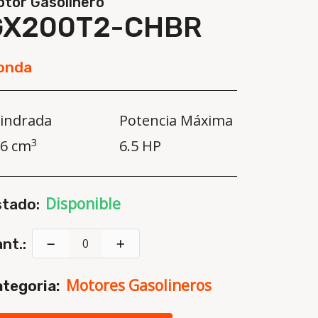
tor Gasolinero
GX200T2-CHBR
onda
lindrada
Potencia Máxima
3
6 cm
6.5 HP
Disponible
stado:
nt.:
Motores Gasolineros
tegoria: