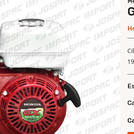
Mo
H
Ci
19
E
Ca
Ca