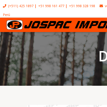
(+511)
425 1897
+51 998 161 477
+51 998 328 198
v
Perú
D