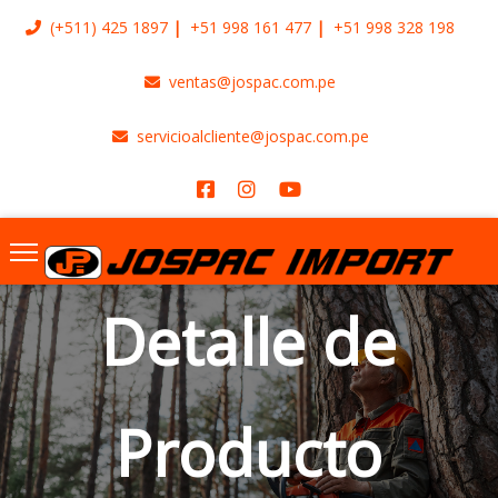
(+511)
425 1897
+51 998 161 477
+51 998 328 198
ventas@jospac.com.pe
servicioalcliente@jospac.com.pe
Detalle de
Producto