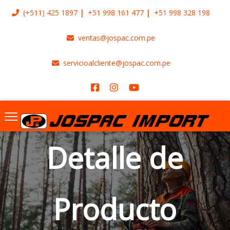
(+511)
425 1897
+51 998 161 477
+51 998 328 198
ventas@jospac.com.pe
servicioalcliente@jospac.com.pe
Detalle de
Producto