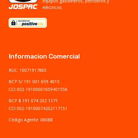
equipos gasolineros, petroleros y
eléctricos.
Informacion Comercial
RUC: 10071917865
BCP S/ 191 001 659 4015
CCI 002-19100001659401556
BCP $ 191 074 202 1171
CCI 002-19100074202117151
Código Agente: 06088