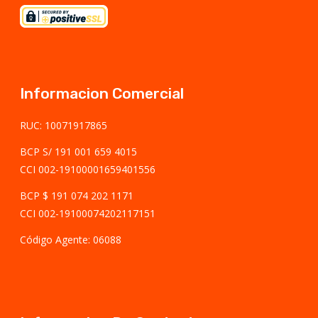
Informacion Comercial
RUC: 10071917865
BCP S/ 191 001 659 4015
CCI 002-19100001659401556
BCP $ 191 074 202 1171
CCI 002-19100074202117151
Código Agente: 06088