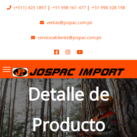
(+511)
425 1897
+51 998 161 477
+51 998 328 198
ventas@jospac.com.pe
servicioalcliente@jospac.com.pe
Detalle de
Producto