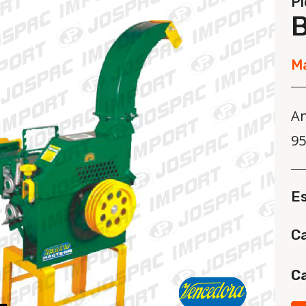
Pi
M
An
9
E
Ca
Ca