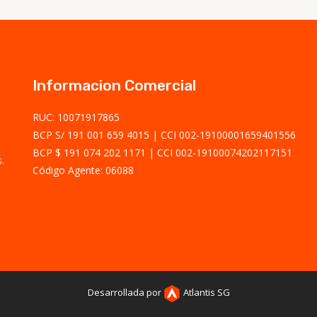
Informacion Comercial
RUC: 10071917865
BCP S/ 191 001 659 4015
CCI 002-19100001659401556
BCP $ 191 074 202 1171
CCI 002-19100074202117151
.
Código Agente: 06088
Desarrollada por
Atlantis SG