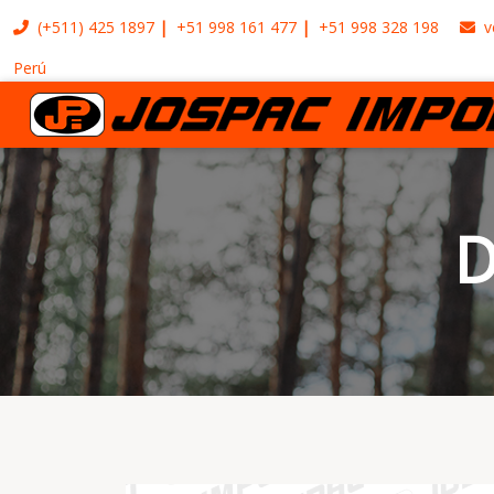
(+511)
425 1897
+51 998 161 477
+51 998 328 198
v
Perú
D