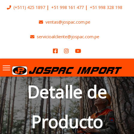
(+511)
425 1897
+51 998 161 477
+51 998 328 198
ventas@jospac.com.pe
servicioalcliente@jospac.com.pe
Detalle de
Producto