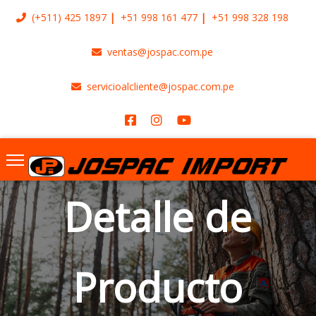
(+511)
425 1897
+51 998 161 477
+51 998 328 198
ventas@jospac.com.pe
servicioalcliente@jospac.com.pe
Detalle de
Producto