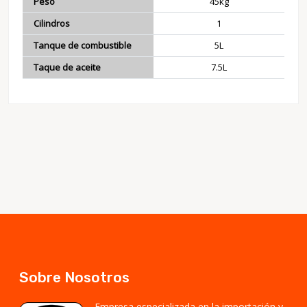
Peso
45kg
Cilindros
1
Tanque de combustible
5L
Taque de aceite
7.5L
Sobre Nosotros
Empresa especializada en la importación y