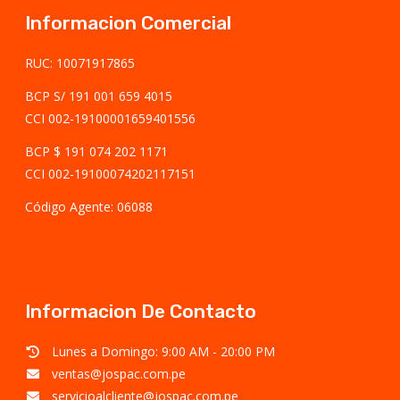
Informacion Comercial
RUC: 10071917865
BCP S/ 191 001 659 4015
CCI 002-19100001659401556
BCP $ 191 074 202 1171
CCI 002-19100074202117151
Código Agente: 06088
Informacion De Contacto
Lunes a Domingo: 9:00 AM - 20:00 PM
ventas@jospac.com.pe
servicioalcliente@jospac.com.pe