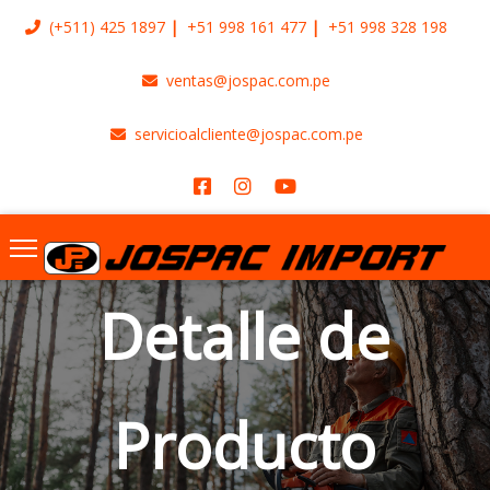
(+511)
425 1897
+51 998 161 477
+51 998 328 198
ventas@jospac.com.pe
servicioalcliente@jospac.com.pe
Detalle de
Producto