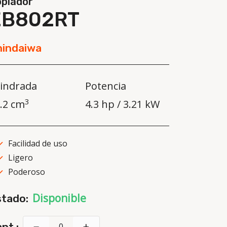
plador
EB802RT
hindaiwa
lindrada
Potencia
3
.2 cm
4.3 hp / 3.21 kW
Facilidad de uso
Ligero
Poderoso
Disponible
stado:
nt.: