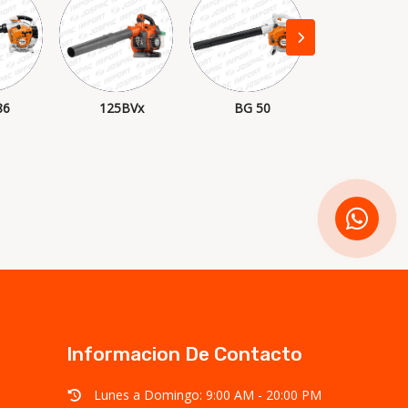
86
125BVx
BG 50
BR 600
Informacion De Contacto
Lunes a Domingo: 9:00 AM - 20:00 PM