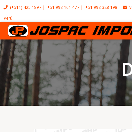
(+511)
425 1897
+51 998 161 477
+51 998 328 198
v
Perú
D