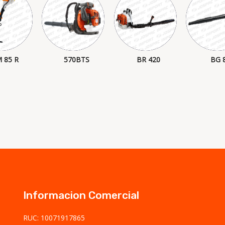
 85 R
570BTS
BR 420
BG 
Informacion Comercial
RUC: 10071917865