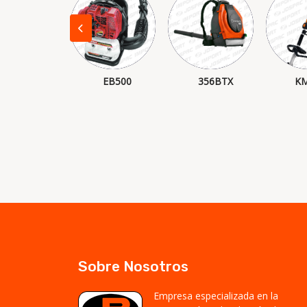
BG 56
EB500
356BTX
KM
Sobre Nosotros
Empresa especializada en la