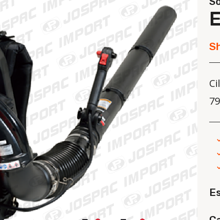
So
S
Ci
79
E
Ca