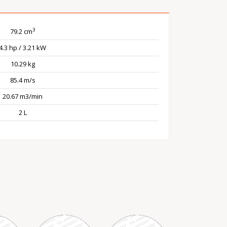
3
79.2 cm
4.3 hp / 3.21 kW
10.29 kg
85.4 m/s
20.67 m3/min
2 L