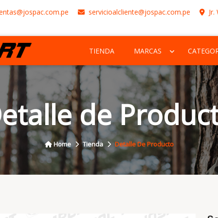
entas@jospac.com.pe
servicioalcliente@jospac.com.pe
Jr.
TIENDA
MARCAS
CATEGOR
etalle de Produc
Home
Tienda
Detalle De Producto