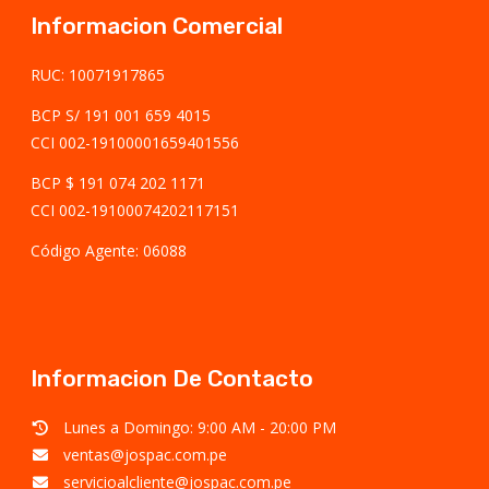
Informacion Comercial
RUC: 10071917865
BCP S/ 191 001 659 4015
CCI 002-19100001659401556
BCP $ 191 074 202 1171
CCI 002-19100074202117151
Código Agente: 06088
Informacion De Contacto
Lunes a Domingo: 9:00 AM - 20:00 PM
ventas@jospac.com.pe
servicioalcliente@jospac.com.pe