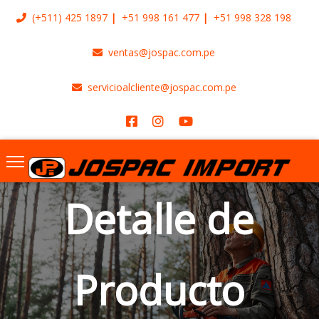
(+511)
425 1897
+51 998 161 477
+51 998 328 198
ventas@jospac.com.pe
servicioalcliente@jospac.com.pe
Detalle de
Producto