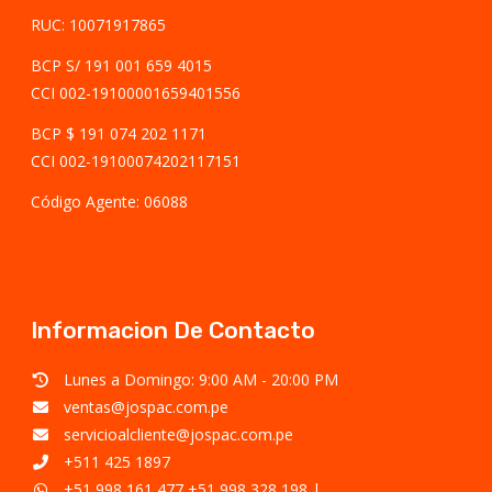
RUC: 10071917865
BCP S/ 191 001 659 4015
CCI 002-19100001659401556
BCP $ 191 074 202 1171
CCI 002-19100074202117151
Código Agente: 06088
Informacion De Contacto
Lunes a Domingo: 9:00 AM - 20:00 PM
ventas@jospac.com.pe
servicioalcliente@jospac.com.pe
+511 425 1897
+51 998 161 477
+51 998 328 198
|