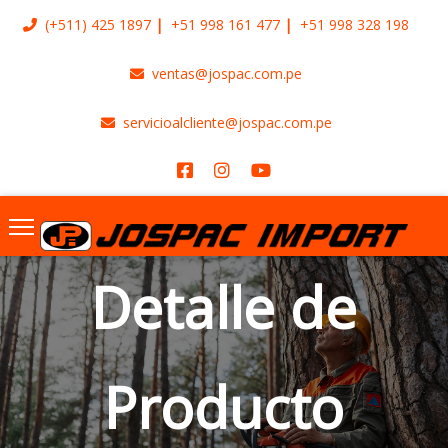
(+511)
425 1897
+51 998 161 477
+51 998 328 198
ventas@jospac.com.pe
servicioalcliente@jospac.com.pe
Detalle de
Producto