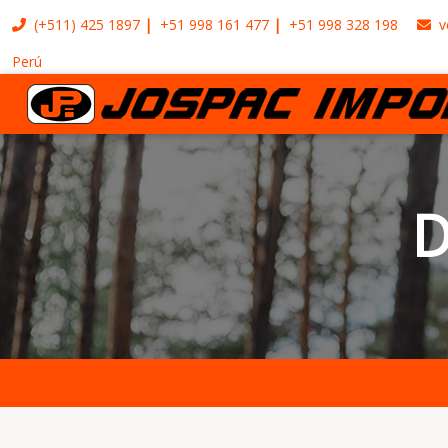
(+511)
425 1897
+51 998 161 477
+51 998 328 198
v
Perú
D