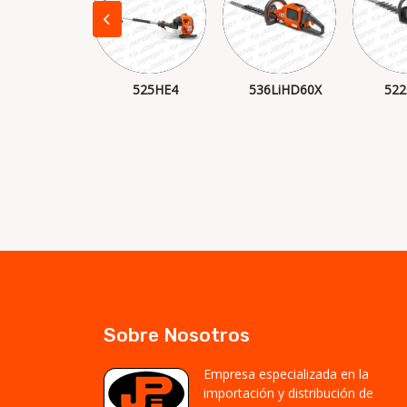
HS 82 R
525HE4
536LiHD60X
52
Sobre Nosotros
Empresa especializada en la
importación y distribución de