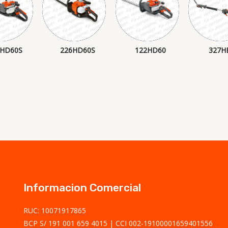
2HD60S
226HD60S
122HD60
327H
Informacion Comercial
RUC: 10071917865
BCP S/ 191 001 659 4015
CCI 002-19100001659401556