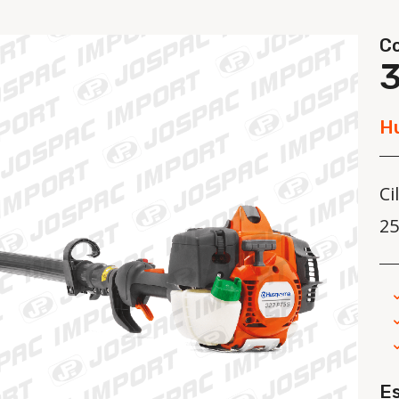
C
H
Ci
25
E