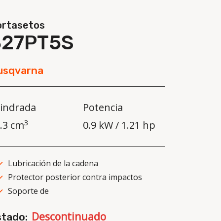
ortasetos
327PT5S
usqvarna
lindrada
Potencia
3
.3 cm
0.9 kW / 1.21 hp
Lubricación de la cadena
Protector posterior contra impactos
Soporte de
Descontinuado
stado: