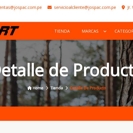
entas@jospac.com.pe
servicioalcliente@jospac.com.pe
Jr.
TIENDA
MARCAS
CATEGOR
etalle de Produc
Home
Tienda
Detalle De Producto