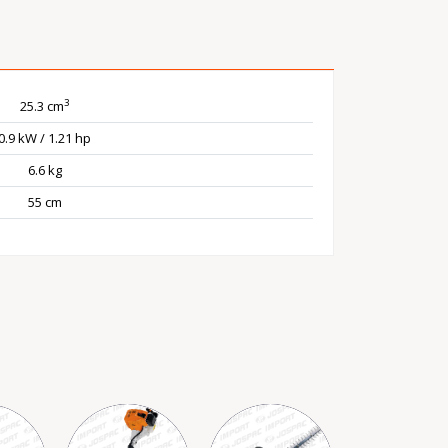
3
25.3 cm
0.9 kW / 1.21 hp
6.6 kg
55 cm