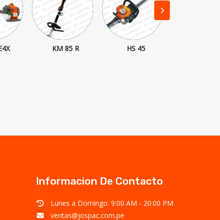
E4X
KM 85 R
HS 45
HC-142
Informacion De Contacto
Lunes a Domingo: 9:00 AM - 20:00 PM
ventas@jospac.com.pe