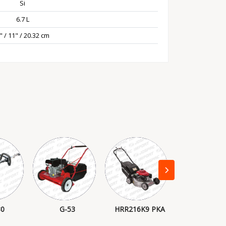
Si
6.7 L
" / 11" / 20.32 cm
0
G-53
HRR216K9 PKA
LC 140P