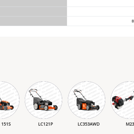
8
 151S
LC121P
LC353AWD
M23