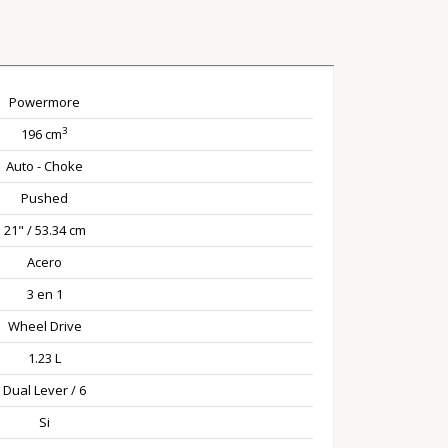
Powermore
3
196 cm
Auto - Choke
Pushed
21" / 53.34 cm
Acero
3 en 1
Wheel Drive
1.23 L
Dual Lever / 6
Si