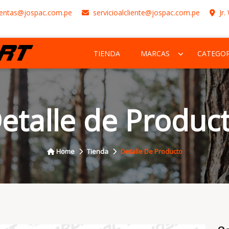
entas@jospac.com.pe
servicioalcliente@jospac.com.pe
Jr.
TIENDA
MARCAS
CATEGOR
etalle de Produc
Home
Tienda
Detalle De Producto