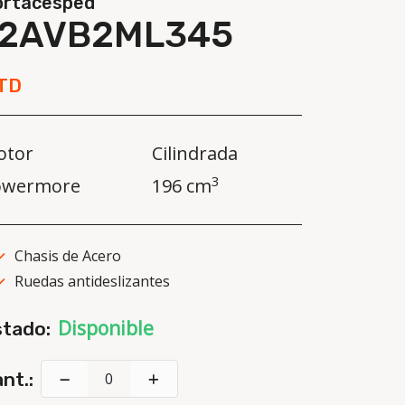
ortacesped
12AVB2ML345
TD
otor
Cilindrada
3
owermore
196 cm
Chasis de Acero
Ruedas antideslizantes
Disponible
stado:
nt.: