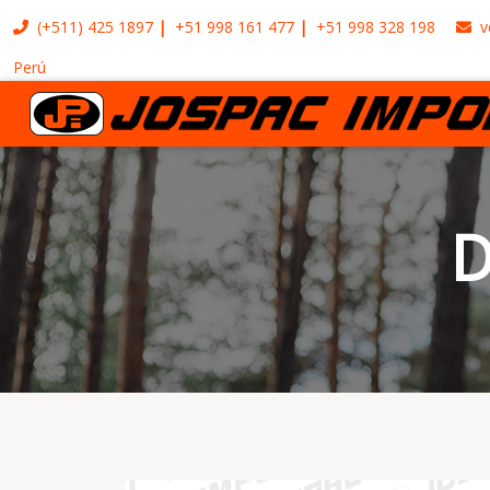
(+511)
425 1897
+51 998 161 477
+51 998 328 198
v
Perú
D