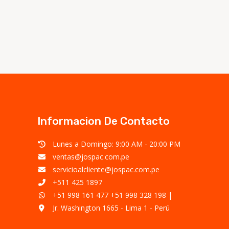
Informacion De Contacto
Lunes a Domingo: 9:00 AM - 20:00 PM
ventas@jospac.com.pe
servicioalcliente@jospac.com.pe
+511 425 1897
+51 998 161 477
+51 998 328 198
|
Jr. Washington 1665 - Lima 1 - Perú