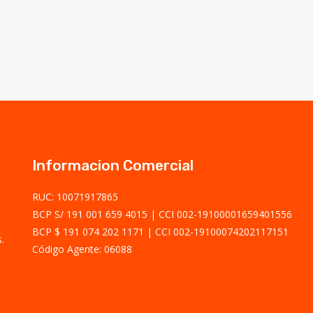
Informacion Comercial
RUC: 10071917865
BCP S/ 191 001 659 4015
CCI 002-19100001659401556
BCP $ 191 074 202 1171
CCI 002-19100074202117151
.
Código Agente: 06088